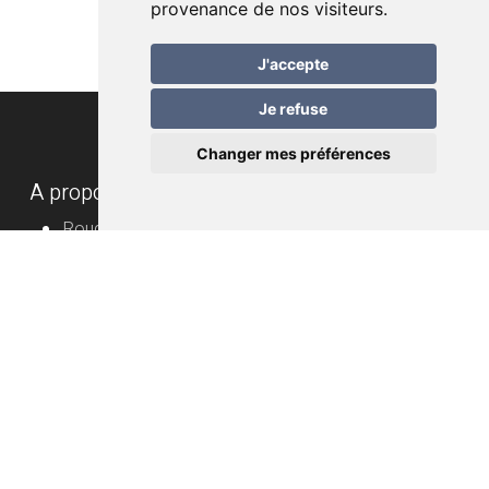
provenance de nos visiteurs.
J'accepte
Je refuse
Changer mes préférences
A propos
Rouge
Rosé
Blanc
Bulles
Cartons
Vignerons
Informations utiles
Vin nature – mode d’emploi