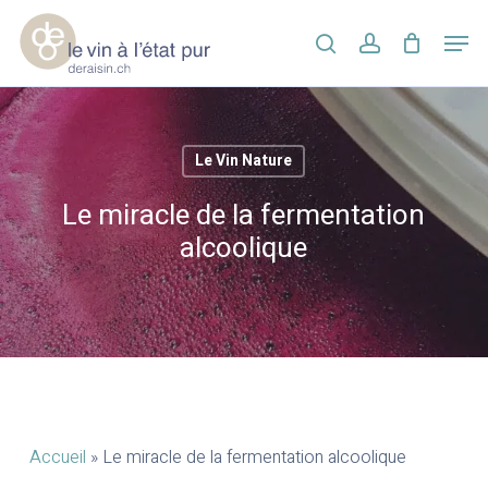
Skip
Men
to
search
account
main
Close
content
Menu
Le Vin Nature
Le miracle de la fermentation
alcoolique
Accueil
»
Le miracle de la fermentation alcoolique