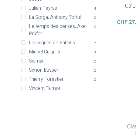
Ca’L
Julien Peyras
4
La Sorga, Anthony Tortul
2
CHF
27
Le temps des cerises, Axel
2
Prüfer
Les vignes de Babass
2
Michel Guignier
3
Siemàn
2
Simon Busser
2
Thierry Forestier
2
Vincent Talmot
1
Clo