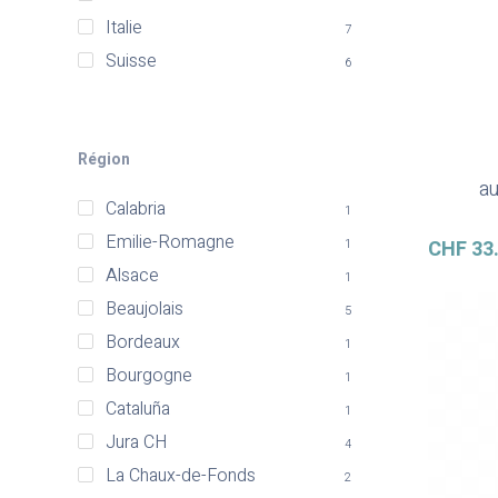
Italie
7
Suisse
6
Région
au
Calabria
1
Emilie-Romagne
CHF
33
1
Alsace
1
Beaujolais
5
Bordeaux
1
Bourgogne
1
Cataluña
1
Jura CH
4
La Chaux-de-Fonds
2