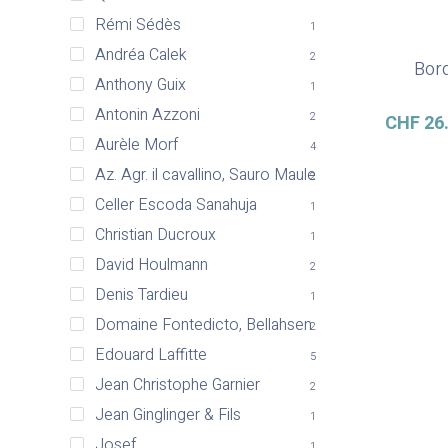
Rémi Sédès
1
Andréa Calek
2
Bord
Anthony Guix
1
Antonin Azzoni
2
CHF
26
Aurèle Morf
4
Az. Agr. il cavallino, Sauro Maule
2
Celler Escoda Sanahuja
1
Christian Ducroux
1
David Houlmann
2
Denis Tardieu
1
Domaine Fontedicto, Bellahsen
2
Edouard Laffitte
5
Jean Christophe Garnier
2
Jean Ginglinger & Fils
1
Josef
1