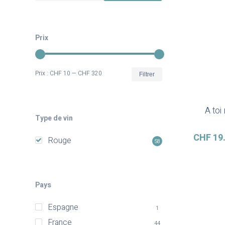
Prix
Prix
Prix
Prix :
CHF 10
—
CHF 320
Filtrer
min
max
A toi
Type de vin
CHF
19
Rouge
58
Pays
Appuyez sur Entrée pour rechercher ou ESC pour fer
Espagne
1
France
44