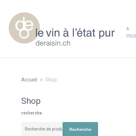
Skip
to
main
content
A
PRO
Accueil
Shop
Shop
recherche
Recherche
Recherche
pour :