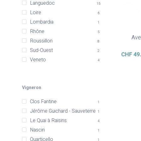
Languedoc
15
Loire
6
Lombardia
1
Rhône
5
Ave
Roussillon
8
Sud-Ouest
2
CHF
49
Veneto
4
Vigneron
Clos Fantine
1
Jérôme Guichard - Sauveterre
1
Le Quai à Raisins
4
Nasciri
1
Quarticello
1