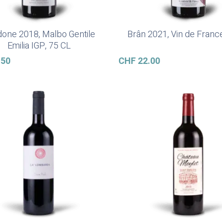
one 2018, Malbo Gentile
Brân 2021, Vin de Franc
Lire La Suite
Ajouter Au Panier
Emilia IGP, 75 CL
.50
CHF
22.00