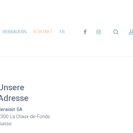
FACEBOOK
INSTAGRAM
search
REBBAUERN
KONTAKT
FR
Unsere
Adresse
deraisin SA
2300 La Chaux-de-Fonds
Suisse