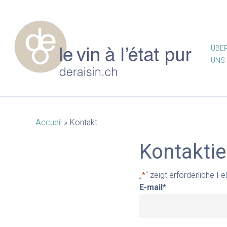
Skip
to
main
content
ÜBE
UNS
Accueil
»
Kontakt
Kontaktie
„
*
“ zeigt erforderliche Fe
Drücken Sie die Eingabetaste zum Suchen oder ESC 
E-mail
*