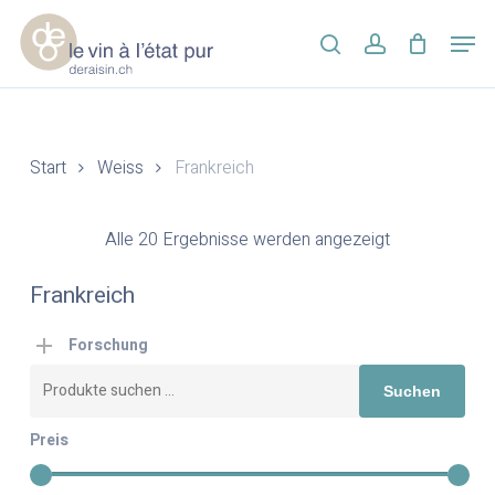
Skip
Men
to
search
account
main
Close
content
Menu
Start
Weiss
Frankreich
Alle 20 Ergebnisse werden angezeigt
Frankreich
Forschung
Suchen
Suchen
nach:
Preis