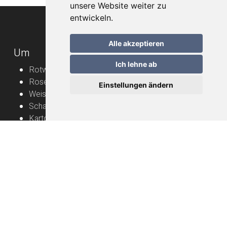
unsere Website weiter zu
entwickeln.
Alle akzeptieren
Um
Ich lehne ab
Rotweine
Roséweine
Einstellungen ändern
Weissweine
Schaumweine
Karton
Rebbauern
Nützliche Informationen
Naturwein – Bedienungsanleitung
Lieferung
FAQ
Allgemeine Geschäftsbedingungen