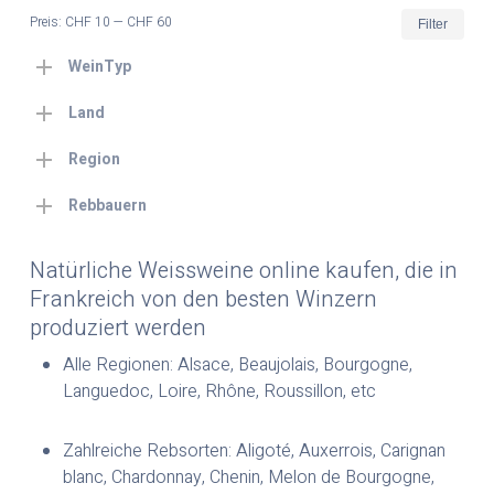
Min.
Max
Preis:
CHF 10
—
CHF 60
Filter
Prei
Prei
WeinTyp
Land
Region
Rebbauern
Natürliche Weissweine online kaufen, die in
Frankreich von den besten Winzern
produziert werden
Alle Regionen: Alsace, Beaujolais, Bourgogne,
Languedoc, Loire, Rhône, Roussillon, etc
Zahlreiche Rebsorten: Aligoté, Auxerrois, Carignan
blanc, Chardonnay, Chenin, Melon de Bourgogne,