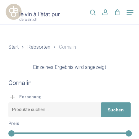
Skip
Men
to
search
account
main
Close
content
Menu
Start
Rebsorten
Cornalin
Einzelnes Ergebnis wird angezeigt
Cornalin
Forschung
Suchen
Suchen
nach:
Preis