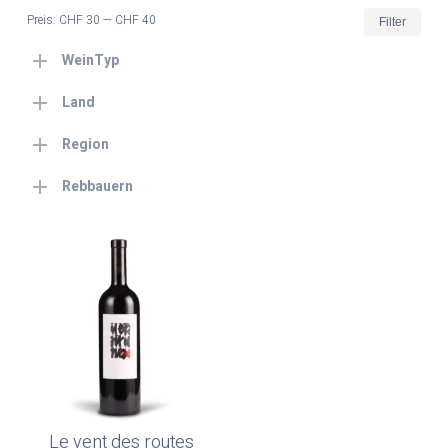
Min.
Max
Preis:
CHF 30
—
CHF 40
Filter
Prei
Prei
WeinTyp
Land
Region
Rebbauern
Le vent des routes
In Den Warenkorb