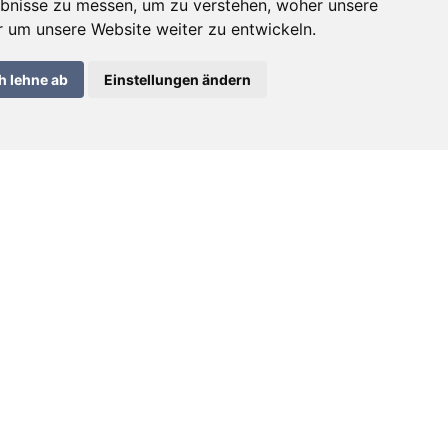
bnisse zu messen, um zu verstehen, woher unsere
um unsere Website weiter zu entwickeln.
h lehne ab
Einstellungen ändern
Kontact
E-mail:
info@deraisin.ch
deraisin SA – 2300 La Chaux-de-Fonds
Inscription / Anmeldung newsletter