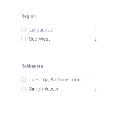
Region
Languedoc
1
Süd-West
2
Rebbauern
La Sorga, Anthony Tortul
1
Simon Busser
2