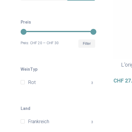
Preis
Min.
Max.
Preis:
CHF 20
—
CHF 30
Filter
Preis
Preis
L’or
WeinTyp
CHF
27
Rot
3
Land
Frankreich
3