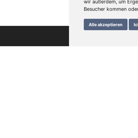
wir außerdem, um Erge
Besucher kommen oder 
Alle akzeptieren
Ic
che Informationen
wein – Bedienungsanleitung
rung
meine Geschäftsbedingungen
schutzerklärung
essum