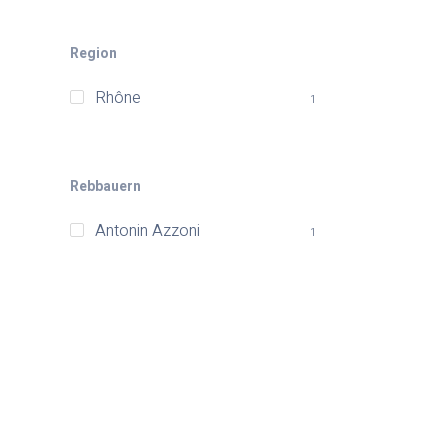
Region
Rhône
1
Rebbauern
Antonin Azzoni
1