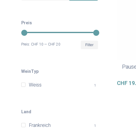
Preis
Min.
Max.
Preis:
CHF 10
—
CHF 20
Filter
Preis
Preis
Pause
WeinTyp
CHF
19
Weiss
1
Land
Frankreich
1