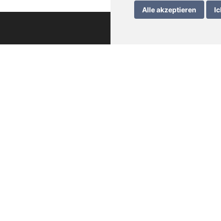
Alle akzeptieren
Ic
che Informationen
wein – Bedienungsanleitung
rung
meine Geschäftsbedingungen
schutzerklärung
essum