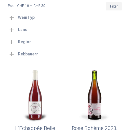
Min.
Max
Preis:
CHF 10
—
CHF 30
Filter
Prei
Prei
WeinTyp
Land
Region
Rebbauern
L’Echappée Belle
Rose Bohème 2023,
Weiterlesen
In Den Warenkorb