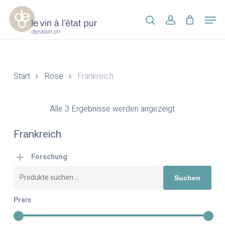
Skip
Men
to
search
account
main
Close
content
Menu
Start
Rosé
Frankreich
Alle 3 Ergebnisse werden angezeigt
Frankreich
Forschung
Suchen
Suchen
nach:
Preis