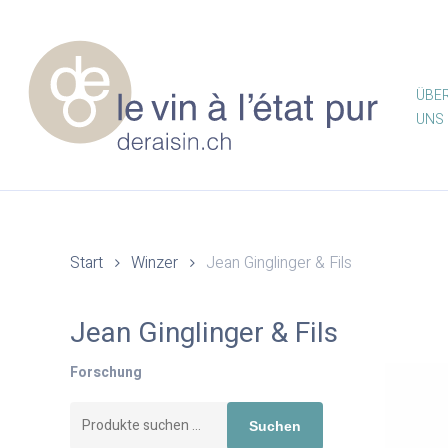
Skip
to
main
content
ÜBE
UNS
Start
Winzer
Jean Ginglinger & Fils
Jean Ginglinger & Fils
Forschung
Drücken Sie die Eingabetaste zum Suchen oder ESC 
Suchen
Suchen
nach: