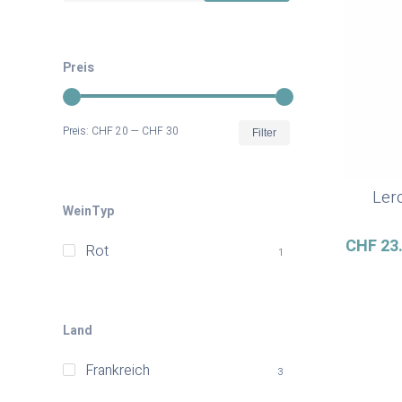
Preis
Min.
Max.
Preis:
CHF 20
—
CHF 30
Filter
Preis
Preis
Ler
WeinTyp
CHF
23
Rot
1
Land
Frankreich
3