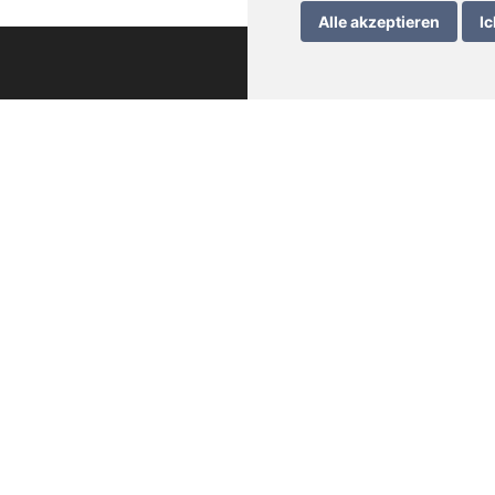
Alle akzeptieren
Ic
che Informationen
wein – Bedienungsanleitung
rung
meine Geschäftsbedingungen
schutzerklärung
essum