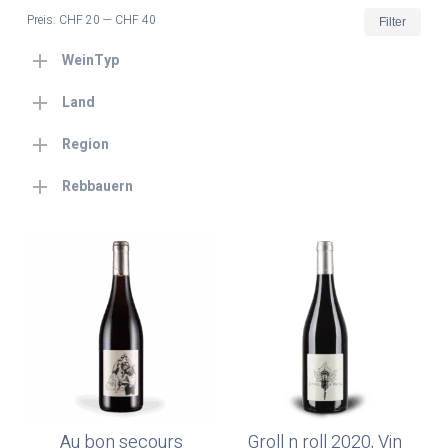
Min.
Max
Preis:
CHF 20
—
CHF 40
Filter
Prei
Prei
WeinTyp
Land
Region
Rebbauern
Au bon secours
Groll n roll 2020, Vin
In Den Warenkorb
In Den Warenkorb