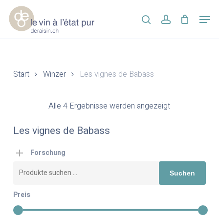
Skip
Men
to
search
account
main
Close
content
Menu
Start
Winzer
Les vignes de Babass
Alle 4 Ergebnisse werden angezeigt
Les vignes de Babass
Forschung
Suchen
Suchen
nach:
Preis