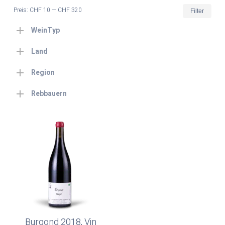
Min.
Max
Preis:
CHF 10
—
CHF 320
Filter
Prei
Prei
WeinTyp
Land
Region
Rebbauern
Burgond 2018, Vin
In Den Warenkorb