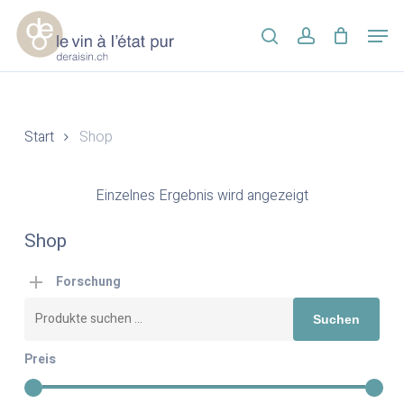
Skip
Men
to
search
account
main
Close
content
Menu
Start
Shop
Einzelnes Ergebnis wird angezeigt
Shop
Forschung
Suchen
Suchen
nach:
Preis