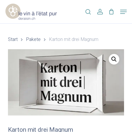
Skip
Men
to
search
account
main
Close
content
Menu
Start
Pakete
Karton mit drei Magnum
Karton mit drei Magnum