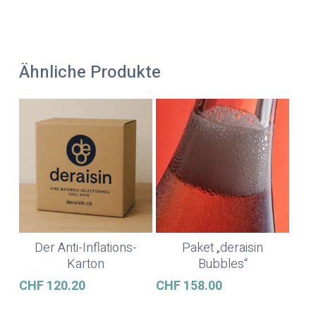
Ähnliche Produkte
Der Anti-Inflations-
Paket „deraisin
In Den Warenkorb
In Den Warenkorb
Karton
Bubbles“
CHF
120.20
CHF
158.00