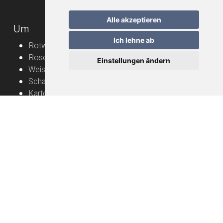
Alle akzeptieren
Um
Ich lehne ab
Rotweine
Roséweine
Einstellungen ändern
Weissweine
Schaumweine
Karton
Rebbauern
Nützliche Informationen
Naturwein – Bedienungsanleitung
Lieferung
FAQ
Allgemeine Geschäftsbedingungen
Datenschutzerklärung
Impressum