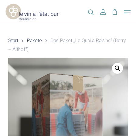
Skip
Men
to
search
account
main
Close
content
Menu
Start
Pakete
Das Paket „Le Quai à Raisins“ (Berry
– Althoff)