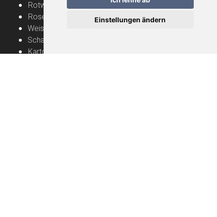
Rotweine
Roséweine
Einstellungen ändern
Weissweine
Schaumweine
Karton
Rebbauern
Nützliche Informationen
Naturwein – Bedienungsanleitung
Lieferung
FAQ
Allgemeine Geschäftsbedingungen
Datenschutzerklärung
Impressum