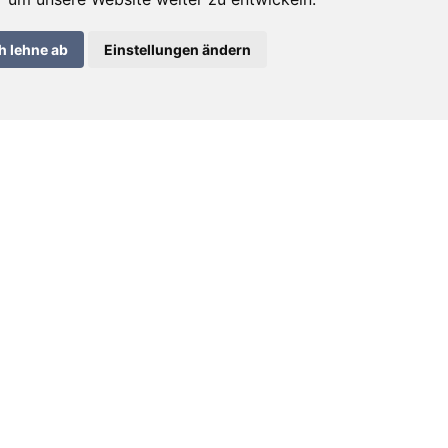
h lehne ab
Einstellungen ändern
Share
Kontact
E-mail:
info@deraisin.ch
deraisin SA – 2300 La Chaux-de-Fonds
Inscription / Anmeldung newsletter
Langue / Sprache