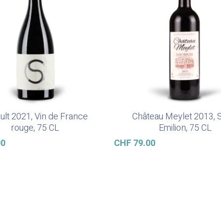
ult 2021, Vin de France
Château Meylet 2013, S
In Den Warenkorb
In Den Warenkorb
rouge, 75 CL
Emilion, 75 CL
00
CHF
79.00