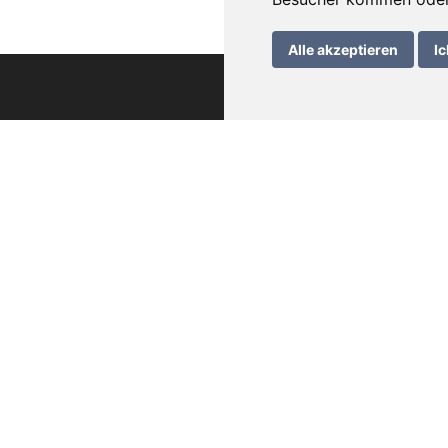
Alle akzeptieren
Ic
che Informationen
wein – Bedienungsanleitung
rung
meine Geschäftsbedingungen
schutzerklärung
essum