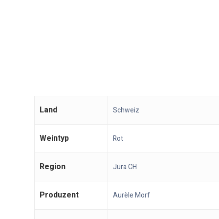
Land
Schweiz
Weintyp
Rot
Region
Jura CH
Produzent
Aurèle Morf