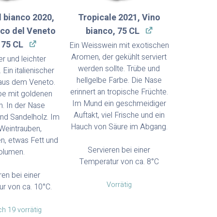
l bianco 2020,
Tropicale 2021, Vino
nco del Veneto
bianco, 75 CL
 75 CL
Ein Weisswein mit exotischen
Aromen, der gekühlt serviert
er und leichter
werden sollte. Trübe und
Ein italienischer
hellgelbe Farbe. Die Nase
aus dem Veneto.
erinnert an tropische Früchte.
be mit goldenen
Im Mund ein geschmeidiger
. In der Nase
Auftakt, viel Frische und ein
und Sandelholz. Im
Hauch von Säure im Abgang.
Weintrauben,
en, etwas Fett und
Servieren bei einer
olumen.
Temperatur von ca. 8°C
ren bei einer
Vorrätig
r von ca. 10°C.
h 19 vorrätig