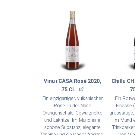
Vinu i'CASA Rosè 2020,
Chillu CH
75 CL
7
Ein einzigartiger, vulkanischer
Ein Rotw
Rosé. In der Nase
Finesse (
Orangenschale, Gewürznelke
grossartige
und Lakritze. Im Mund eine
Im Mund 
schöne Substanz, elegante
Trinkbarke
Tannine und ein langer Abgang.
von Min