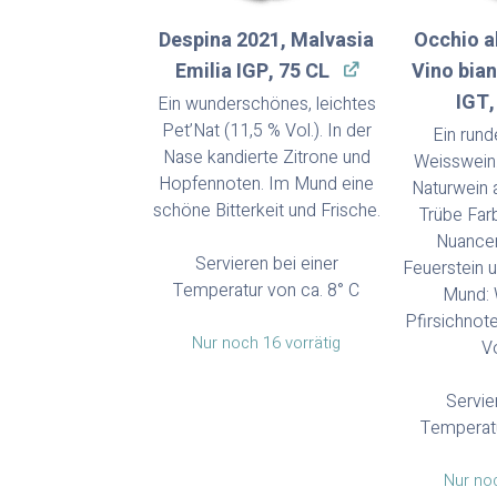
Despina 2021, Malvasia
Occhio a
Emilia IGP, 75 CL
Vino bia
IGT,
Ein wunderschönes, leichtes
Pet’Nat (11,5 % Vol.). In der
Ein rund
Nase kandierte Zitrone und
Weisswein. 
Hopfennoten. Im Mund eine
Naturwein 
schöne Bitterkeit und Frische.
Trübe Far
Nuancen
Servieren bei einer
Feuerstein 
Temperatur von ca. 8° C
Mund: 
Pfirsichnot
Nur noch 16 vorrätig
V
Servie
Temperatu
Nur noc