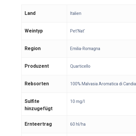
Land
Italien
Weintyp
Pet'Nat'
Region
Emilia-Romagna
Produzent
Quarticello
Rebsorten
100% Malvasia Aromatica di Candia
Sulfite
10 mg/l
hinzugefügt
Ernteertrag
60 hl/ha