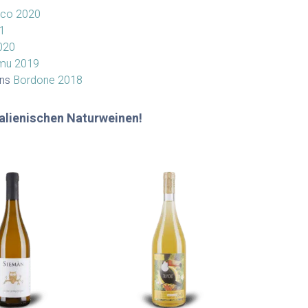
nco 2020
1
020
imu 2019
ins
Bordone 2018
talienischen Naturweinen!