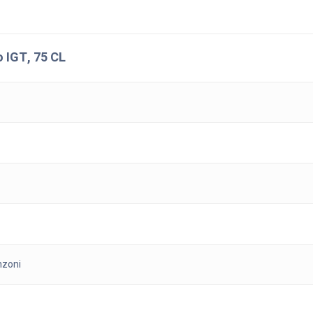
o IGT, 75 CL
nzoni