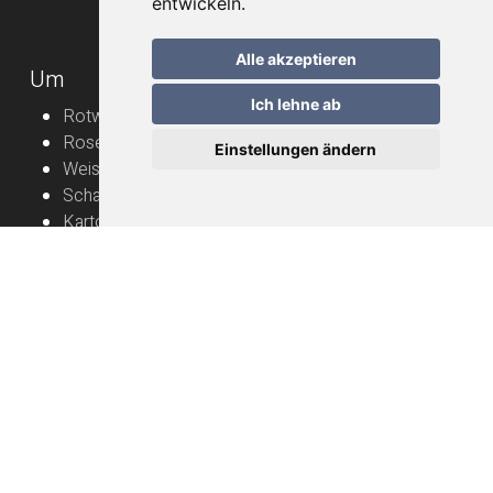
entwickeln.
Alle akzeptieren
Um
Ich lehne ab
Rotweine
Roséweine
Einstellungen ändern
Weissweine
Schaumweine
Karton
Rebbauern
Nützliche Informationen
Naturwein – Bedienungsanleitung
Lieferung
FAQ
Allgemeine Geschäftsbedingungen
Datenschutzerklärung