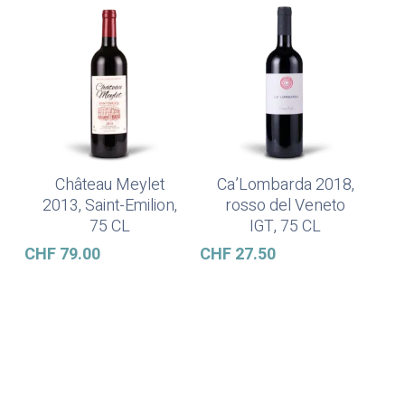
Château Meylet
Ca’Lombarda 2018,
In Den Warenkorb
In Den Warenkorb
2013, Saint-Emilion,
rosso del Veneto
75 CL
IGT, 75 CL
CHF
79.00
CHF
27.50