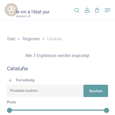
Skip
Men
to
search
account
main
Close
content
Menu
Start
Regionen
Cataluña
Alle 3 Ergebnisse werden angezeigt
Cataluña
Forschung
Suchen
Suchen
nach:
Preis