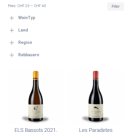
Min.
Max
Preis:
CHF 20
—
CHF 40
Filter
Prei
Prei
WeinTyp
Land
Region
Rebbauern
ELS Bassots 2021,
Les Paradetes
Weiterlesen
Weiterlesen