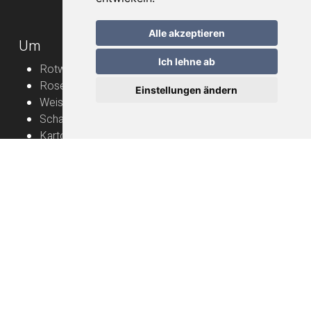
Alle akzeptieren
Um
Ich lehne ab
Rotweine
Roséweine
Einstellungen ändern
Weissweine
Schaumweine
Karton
Rebbauern
Nützliche Informationen
Naturwein – Bedienungsanleitung
Lieferung
FAQ
Allgemeine Geschäftsbedingungen
Datenschutzerklärung