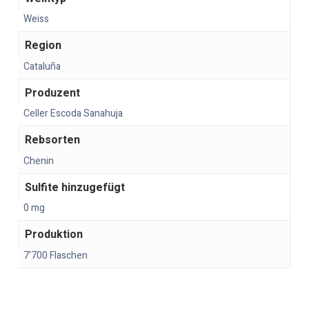
Weiss
Region
Cataluña
Produzent
Celler Escoda Sanahuja
Rebsorten
Chenin
Sulfite hinzugefügt
0 mg
Produktion
7'700 Flaschen