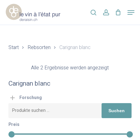
Skip
Men
to
search
account
main
Close
content
Menu
Start
Rebsorten
Carignan blanc
Alle 2 Ergebnisse werden angezeigt
Carignan blanc
Forschung
Suchen
Suchen
nach:
Preis