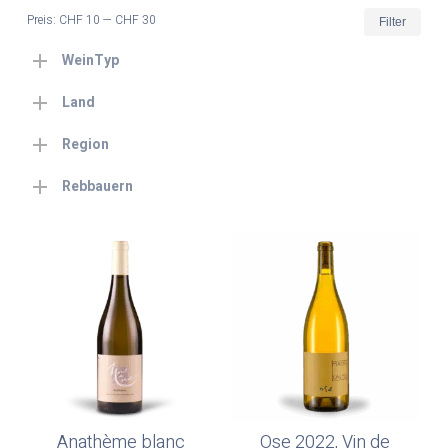
Min.
Max
Preis:
CHF 10
—
CHF 30
Filter
Prei
Prei
WeinTyp
Land
Region
Rebbauern
Anathème blanc
Ose 2022, Vin de
In Den Warenkorb
In Den Warenkorb