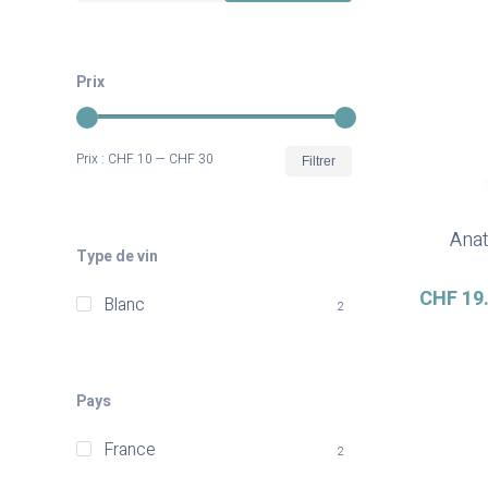
Prix
Prix
Prix
Prix :
CHF 10
—
CHF 30
Filtrer
min
max
Anat
Type de vin
CHF
19
Blanc
2
Pays
France
2