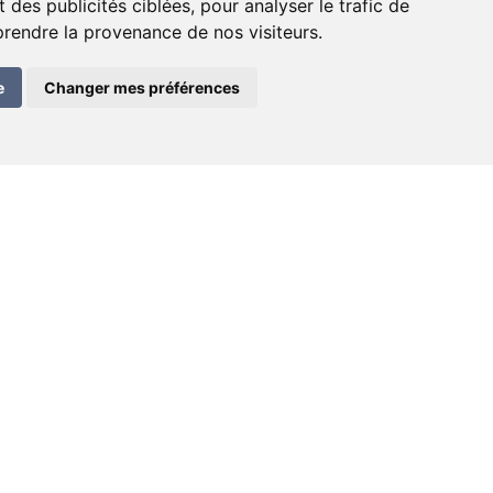
 des publicités ciblées, pour analyser le trafic de
prendre la provenance de nos visiteurs.
e
Changer mes préférences
Contact
E-mail:
info@deraisin.ch
deraisin SA – 2300 La Chaux-de-Fonds
Inscription / Anmeldung newsletter