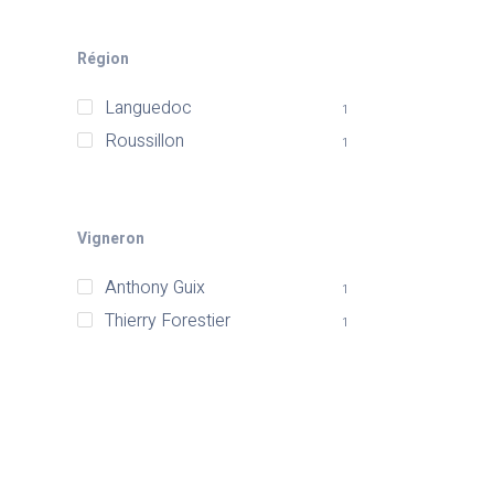
Région
Languedoc
1
Roussillon
1
Vigneron
Anthony Guix
1
Thierry Forestier
1