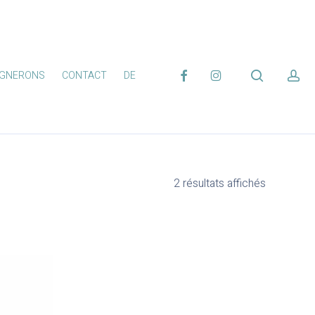
FACEBOOK
INSTAGRAM
search
ac
IGNERONS
CONTACT
DE
2 résultats affichés