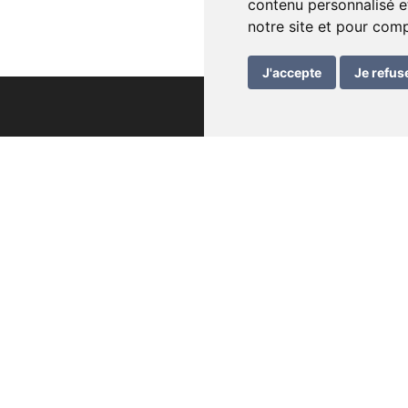
contenu personnalisé et
notre site et pour com
J'accepte
Je refus
ations utiles
ature – mode d’emploi
ison
tions générales de vente
ction des données
ons légales