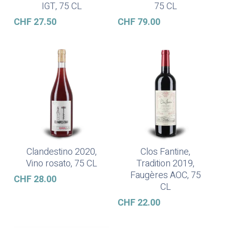
IGT, 75 CL
75 CL
CHF
27.50
CHF
79.00
Clandestino 2020,
Clos Fantine,
Ajouter Au Panier
Ajouter Au Panier
Vino rosato, 75 CL
Tradition 2019,
Faugères AOC, 75
CHF
28.00
CL
CHF
22.00