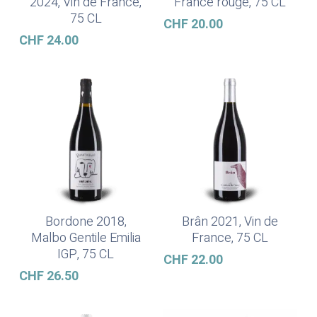
2024, Vin de France,
France rouge, 75 CL
75 CL
CHF
20.00
CHF
24.00
Bordone 2018,
Brân 2021, Vin de
Lire La Suite
Ajouter Au Panier
Malbo Gentile Emilia
France, 75 CL
IGP, 75 CL
CHF
22.00
CHF
26.50