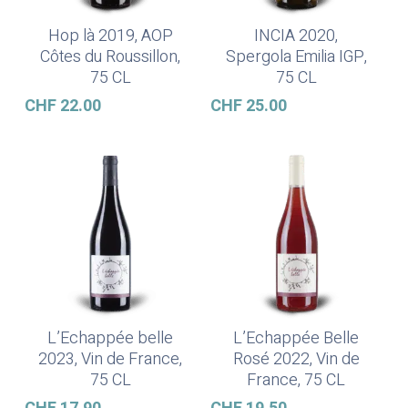
Hop là 2019, AOP
INCIA 2020,
Ajouter Au Panier
Lire La Suite
Côtes du Roussillon,
Spergola Emilia IGP,
75 CL
75 CL
CHF
22.00
CHF
25.00
L’Echappée belle
L’Echappée Belle
Ajouter Au Panier
Lire La Suite
2023, Vin de France,
Rosé 2022, Vin de
75 CL
France, 75 CL