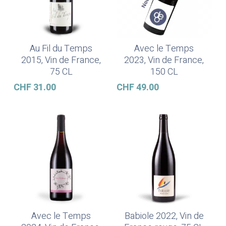
Au Fil du Temps
Avec le Temps
Ajouter Au Panier
Ajouter Au Panier
2015, Vin de France,
2023, Vin de France,
75 CL
150 CL
CHF
31.00
CHF
49.00
Avec le Temps
Babiole 2022, Vin de
Ajouter Au Panier
Ajouter Au Panier