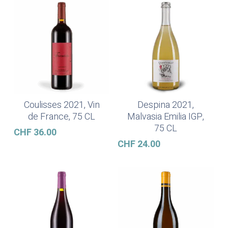
Coulisses 2021, Vin
Despina 2021,
Lire La Suite
Ajouter Au Panier
de France, 75 CL
Malvasia Emilia IGP,
75 CL
CHF
36.00
CHF
24.00