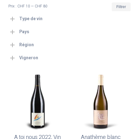
Prix
Prix
Prix :
CHF 10
—
CHF 80
Filtrer
min
max
Type de vin
Pays
Région
Vigneron
A toi nous 2022, Vin
Anathème blanc
Ajouter Au Panier
Ajouter Au Panier