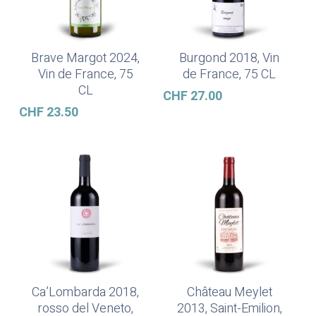
Brave Margot 2024,
Burgond 2018, Vin
Ajouter Au Panier
Ajouter Au Panier
Vin de France, 75
de France, 75 CL
CL
CHF
27.00
CHF
23.50
Ca’Lombarda 2018,
Château Meylet
Ajouter Au Panier
Ajouter Au Panier
rosso del Veneto,
2013, Saint-Emilion,