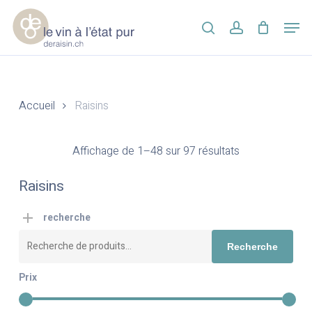
Skip
Men
to
search
account
main
Close
content
Menu
Accueil
Raisins
Affichage de 1–48 sur 97 résultats
Raisins
recherche
Recherche
Recherche
pour :
Prix