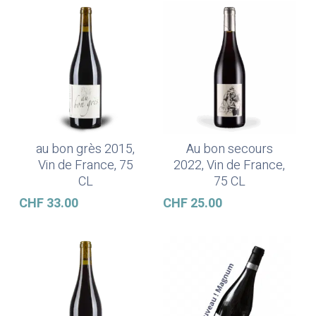
au bon grès 2015,
Au bon secours
Ajouter Au Panier
Ajouter Au Panier
Vin de France, 75
2022, Vin de France,
CL
75 CL
CHF
33.00
CHF
25.00