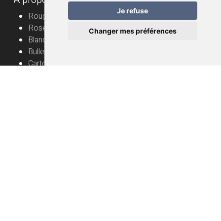
Je refuse
Rouge
Rosé
Changer mes préférences
Blanc
Bulles
Cartons
Vignerons
Informations utiles
Vin nature – mode d’emploi
Livraison
FAQ
Conditions générales de vente
Protection des données
Mentions légales