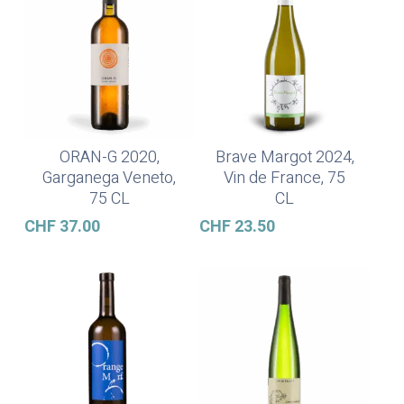
ORAN-G 2020,
Brave Margot 2024,
Ajouter Au Panier
Ajouter Au Panier
Garganega Veneto,
Vin de France, 75
75 CL
CL
CHF
37.00
CHF
23.50