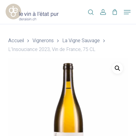
Skip
Men
to
search
account
main
Close
content
Menu
Accueil
Vignerons
La Vigne Sauvage
L’Insouciance 2023, Vin de France, 75 CL