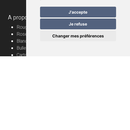
J'accepte
A propos
Je refuse
Rouge
Rosé
Changer mes préférences
Blanc
Bulles
Cartons
Vignerons
Informations utiles
Vin nature – mode d’emploi
Livraison
FAQ
Conditions générales de vente
Protection des données
Mentions légales