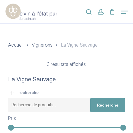
Skip
Men
to
search
account
main
Close
content
Menu
Accueil
Vignerons
La Vigne Sauvage
3 résultats affichés
La Vigne Sauvage
recherche
Recherche
Recherche
pour :
Prix