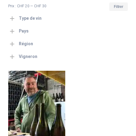
Prix
Prix
Prix :
CHF 20
—
CHF 30
Filtrer
min
max
Type de vin
Pays
Région
Vigneron