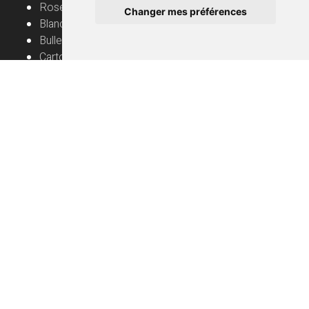
Rosé
Changer mes préférences
Blanc
Bulles
Cartons
Vignerons
Informations utiles
Vin nature – mode d’emploi
Livraison
FAQ
Conditions générales de vente
Protection des données
Mentions légales
Contact