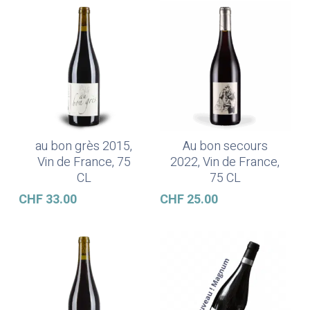
au bon grès 2015,
Au bon secours
Ajouter Au Panier
Ajouter Au Panier
Vin de France, 75
2022, Vin de France,
CL
75 CL
CHF
33.00
CHF
25.00