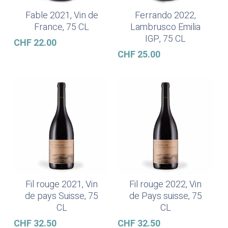
Fable 2021, Vin de
Ferrando 2022,
Ajouter Au Panier
Ajouter Au Panier
France, 75 CL
Lambrusco Emilia
IGP, 75 CL
CHF
22.00
CHF
25.00
Fil rouge 2021, Vin
Fil rouge 2022, Vin
Lire La Suite
Ajouter Au Panier
de pays Suisse, 75
de Pays suisse, 75
CL
CL
CHF
32.50
CHF
32.50