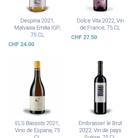
Despina 2021,
Dolce Vita 2022, Vin
Ajouter Au Panier
Ajouter Au Panier
Malvasia Emilia IGP,
de France, 75 CL
75 CL
CHF
27.50
CHF
24.00
ELS Bassots 2021,
Embrasser le Brut
Lire La Suite
Ajouter Au Panier
Vino de Espana, 75
2022, Vin de pays
CL
Suisse, 75 CL