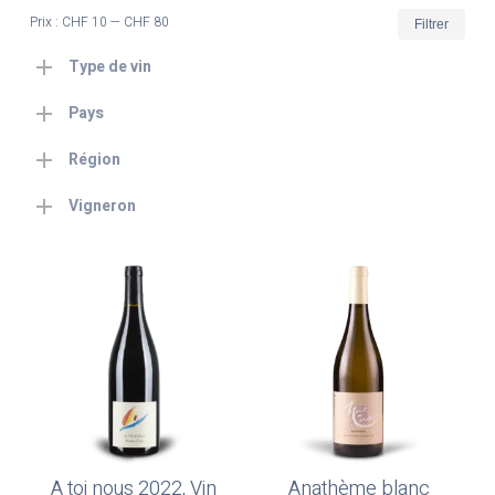
Prix
Prix
Prix :
CHF 10
—
CHF 80
Filtrer
min
max
Type de vin
Pays
Région
Vigneron
A toi nous 2022, Vin
Anathème blanc
Ajouter Au Panier
Ajouter Au Panier