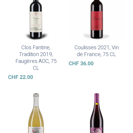
Clos Fantine,
Coulisses 2021, Vin
Ajouter Au Panier
Lire La Suite
Tradition 2019,
de France, 75 CL
Faugères AOC, 75
CHF
36.00
CL
CHF
22.00