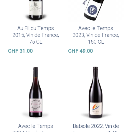
Au Fil du Temps
Avec le Temps
Ajouter Au Panier
Ajouter Au Panier
2015, Vin de France,
2023, Vin de France,
75 CL
150 CL
CHF
31.00
CHF
49.00
Avec le Temps
Babiole 2022, Vin de
Ajouter Au Panier
Ajouter Au Panier