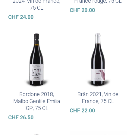
2024, Vin de France,
France rouge, 75 CL
75 CL
CHF
20.00
CHF
24.00
Bordone 2018,
Brân 2021, Vin de
Lire La Suite
Ajouter Au Panier
Malbo Gentile Emilia
France, 75 CL
IGP, 75 CL
CHF
22.00
CHF
26.50