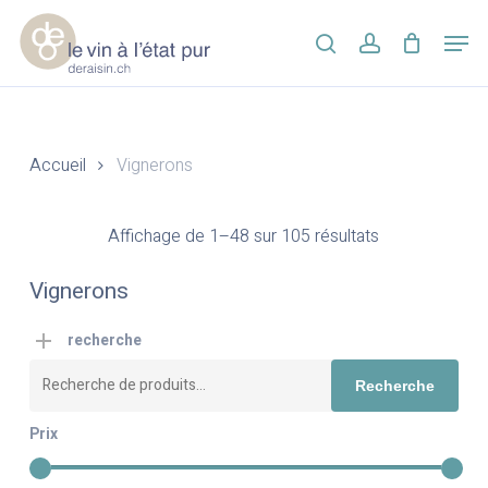
Skip
Men
to
search
account
main
Close
content
Menu
Accueil
Vignerons
Affichage de 1–48 sur 105 résultats
Vignerons
recherche
Recherche
Recherche
pour :
Prix