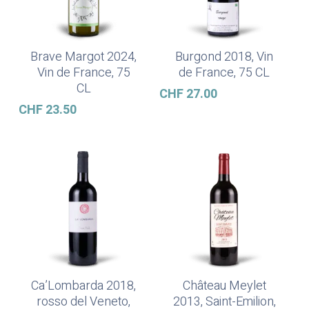
Brave Margot 2024,
Burgond 2018, Vin
Ajouter Au Panier
Ajouter Au Panier
Vin de France, 75
de France, 75 CL
CL
CHF
27.00
CHF
23.50
Ca’Lombarda 2018,
Château Meylet
Ajouter Au Panier
Ajouter Au Panier
rosso del Veneto,
2013, Saint-Emilion,