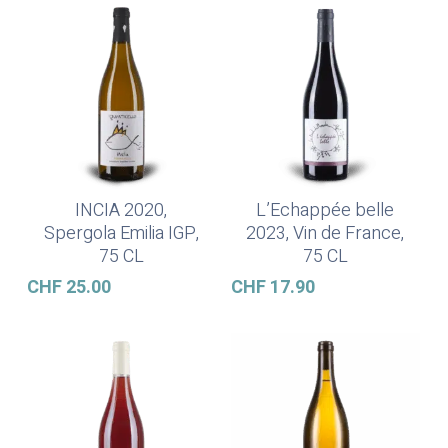
INCIA 2020,
L’Echappée belle
Lire La Suite
Ajouter Au Panier
Spergola Emilia IGP,
2023, Vin de France,
75 CL
75 CL
CHF
25.00
CHF
17.90