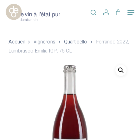
Skip
Men
to
search
account
main
Close
content
Menu
Accueil
Vignerons
Quarticello
Ferrando 2022,
Lambrusco Emilia IGP, 75 CL