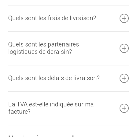
Oui. Le nombre minimum de bouteilles par commande
est de 3 bouteilles. Il est par contre possible de
Quels sont les frais de livraison?
commander 3 bouteilles différentes.
A partir d’une commande d’une valeur de CHF 700.00, la
marchandise est livrée sans frais à toute adresse postale
Quels sont les partenaires
en Suisse.
logistiques de deraisin?
Lors d’une commande de moins de CHF 700.00 des
deraisin travaille avec la Poste Suisse et la société
frais de livraison seront facturés au colis et de la manière
Imbach Logistik SA.Dès novembre 2025, nous
Quels sont les délais de livraison?
suivante :
travaillerons de plus en plus avec la Cave Paratte Sàrl, à
3 bouteilles (1 colis) : CHF 12.-
Tramelan.
6 bouteilles (1 colis) : CHF 12.-
Les commandes effectuées en ligne sont livrées dans
9 bouteilles (2 colis; 6bt + 3bt) : CHF 24.-
un délai de 2 – 3 jours ouvrables par nos partenaires
La TVA est-elle indiquée sur ma
12 bouteilles (1 colis) : CHF 12.-
logistiques.
facture?
18 bouteilles (2 colis; 12bt + 6bt) : CHF 24.-
24 bouteilles (2 colis) : CHF 24.-
Oui, la TVA et indiquée sur chaque facture.
et ainsi de suite.