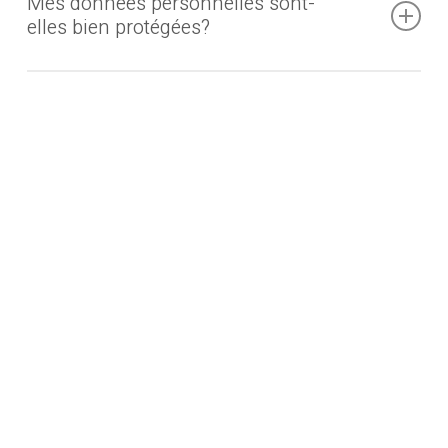
Mes données personnelles sont-
elles bien protégées?
Les données collectées sont traitées en toute
confidentialité et conformément aux règles de la bonne
foi. Elles ne sont pas transmises à des tiers.