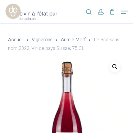
Skip
Men
to
search
account
main
Close
content
Menu
Accueil
Vignerons
Aurèle Morf
Le Brut sans
nom 2022, Vin de pays Suisse, 75 CL