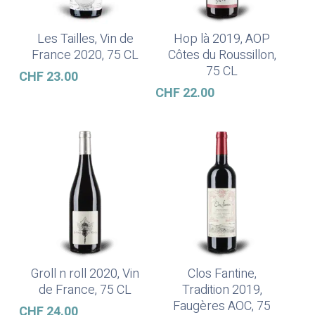
Les Tailles, Vin de
Hop là 2019, AOP
Ajouter Au Panier
Ajouter Au Panier
France 2020, 75 CL
Côtes du Roussillon,
75 CL
CHF
23.00
CHF
22.00
Groll n roll 2020, Vin
Clos Fantine,
Ajouter Au Panier
Ajouter Au Panier
de France, 75 CL
Tradition 2019,
Faugères AOC, 75
CHF
24.00