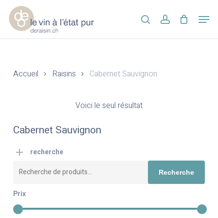
Skip
Men
to
search
account
main
Close
content
Menu
Accueil
Raisins
Cabernet Sauvignon
Voici le seul résultat
Cabernet Sauvignon
recherche
Recherche
Recherche
pour :
Prix