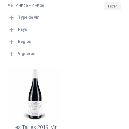
Prix
Prix
Prix :
CHF 20
—
CHF 30
Filtrer
min
max
Type de vin
Pays
Région
Vigneron
Les Tailles 2019, Vin
Ajouter Au Panier