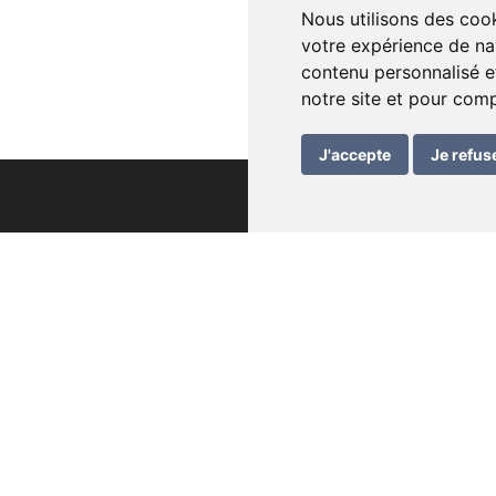
Nous utilisons des cook
votre expérience de na
contenu personnalisé et
notre site et pour com
J'accepte
Je refus
ations utiles
ature – mode d’emploi
ison
tions générales de vente
ction des données
ons légales