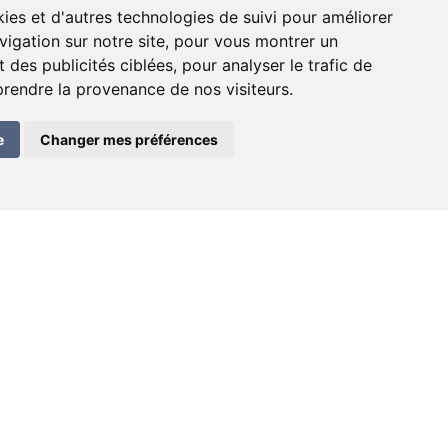
ies et d'autres technologies de suivi pour améliorer
vigation sur notre site, pour vous montrer un
 des publicités ciblées, pour analyser le trafic de
prendre la provenance de nos visiteurs.
e
Changer mes préférences
Contact
E-mail:
info@deraisin.ch
deraisin SA – 2300 La Chaux-de-Fonds
Inscription / Anmeldung newsletter