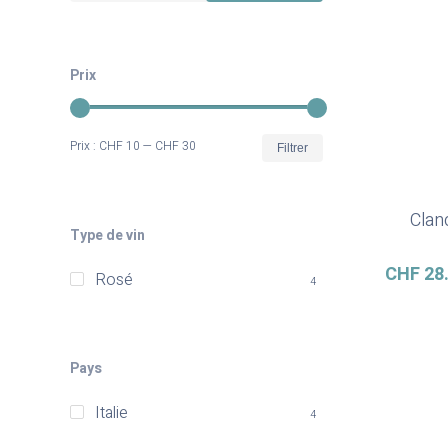
Prix
Prix
Prix
Prix :
CHF 10
—
CHF 30
Filtrer
min
max
Clan
Type de vin
CHF
28
Rosé
4
Pays
Italie
4