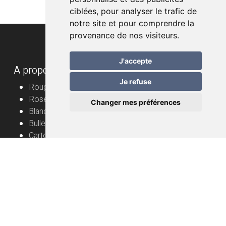
ciblées, pour analyser le trafic de
notre site et pour comprendre la
provenance de nos visiteurs.
J'accepte
A propos
Je refuse
Rouge
Rosé
Changer mes préférences
Blanc
Bulles
Cartons
Vignerons
Informations utiles
Vin nature – mode d’emploi
Livraison