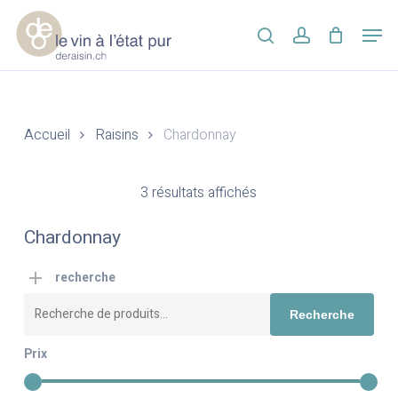
Skip
Men
to
search
account
main
Close
content
Menu
Accueil
Raisins
Chardonnay
3 résultats affichés
Chardonnay
recherche
Recherche
Recherche
pour :
Prix