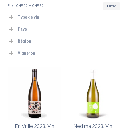
Prix
Prix
Prix :
CHF 20
—
CHF 30
Filtrer
min
max
Type de vin
Pays
Région
Vigneron
En Vrille 2023, Vin
Nedjma 2023, Vin
Ajouter Au Panier
Ajouter Au Panier