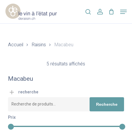
Skip
Men
to
search
account
main
Close
content
Menu
Accueil
Raisins
Macabeu
5 résultats affichés
Macabeu
recherche
Recherche
Recherche
pour :
Prix