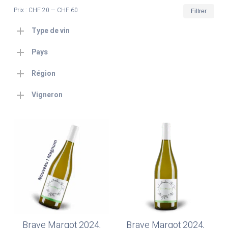
Prix
Prix
Prix :
CHF 20
—
CHF 60
Filtrer
min
max
Type de vin
Pays
Région
Vigneron
Brave Margot 2024,
Brave Margot 2024,
Ajouter Au Panier
Ajouter Au Panier