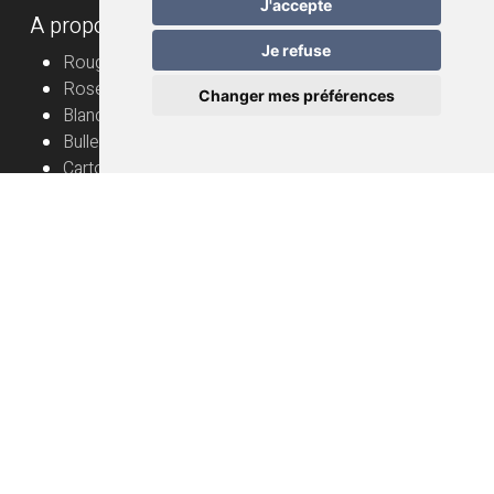
J'accepte
A propos
Je refuse
Rouge
Rosé
Changer mes préférences
Blanc
Bulles
Cartons
Vignerons
Informations utiles
Vin nature – mode d’emploi
Livraison
FAQ
Conditions générales de vente
Protection des données
Mentions légales