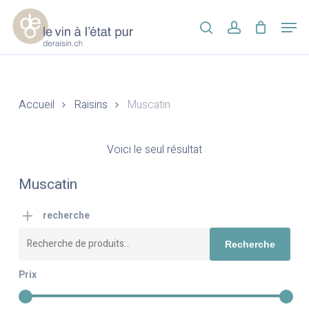
Skip
Men
to
search
account
main
Close
content
Menu
Accueil
Raisins
Muscatin
Voici le seul résultat
Muscatin
recherche
Recherche
Recherche
pour :
Prix