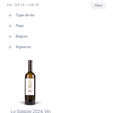
Prix
Prix
Prix :
CHF 20
—
CHF 30
Filtrer
min
max
Type de vin
Pays
Région
Vigneron
Lo Spigolo 2024, Vin
Ajouter Au Panier