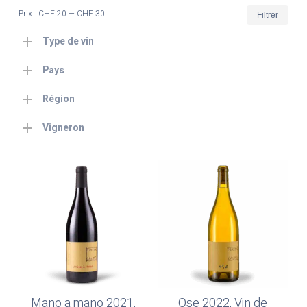
Prix
Prix
Prix :
CHF 20
—
CHF 30
Filtrer
min
max
Type de vin
Pays
Région
Vigneron
Mano a mano 2021,
Ose 2022, Vin de
Ajouter Au Panier
Ajouter Au Panier