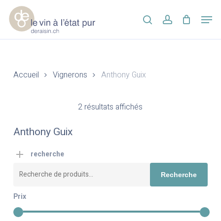
Skip
Men
to
search
account
main
Close
content
Menu
Accueil
Vignerons
Anthony Guix
2 résultats affichés
Anthony Guix
recherche
Recherche
Recherche
pour :
Prix