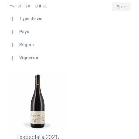
Prix
Prix
Prix :
CHF 20
—
CHF 30
Filtrer
min
max
Type de vin
Pays
Région
Vigneron
Exspectatia 2021,
Ajouter Au Panier