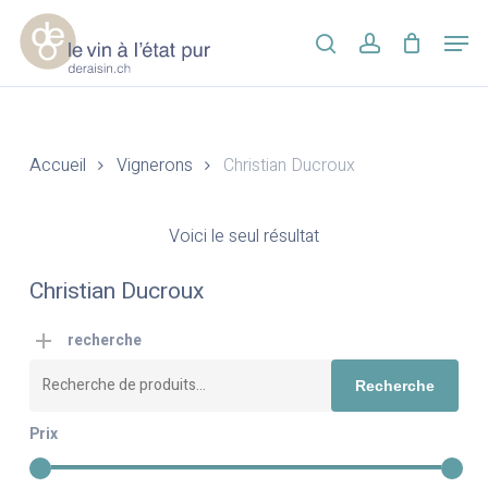
Skip
Men
to
search
account
main
Close
content
Menu
Accueil
Vignerons
Christian Ducroux
Voici le seul résultat
Christian Ducroux
recherche
Recherche
Recherche
pour :
Prix