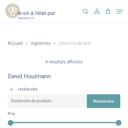
Skip
Men
to
search
account
main
Close
content
Menu
Accueil
Vignerons
David Houlmann
4 résultats affichés
David Houlmann
recherche
Recherche
Recherche
pour :
Prix