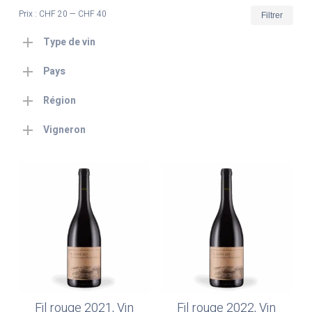
Prix
Prix
Prix :
CHF 20
—
CHF 40
Filtrer
min
max
Type de vin
Pays
Région
Vigneron
Fil rouge 2021, Vin
Fil rouge 2022, Vin
Lire La Suite
Ajouter Au Panier