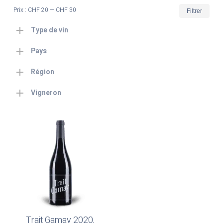
Prix
Prix
Prix :
CHF 20
—
CHF 30
Filtrer
min
max
Type de vin
Pays
Région
Vigneron
Trait Gamay 2020,
Lire La Suite