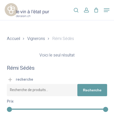
Skip
Men
to
search
account
main
Close
content
Menu
Accueil
Vignerons
Rémi Sédès
Voici le seul résultat
Rémi Sédès
recherche
Recherche
Recherche
pour :
Prix