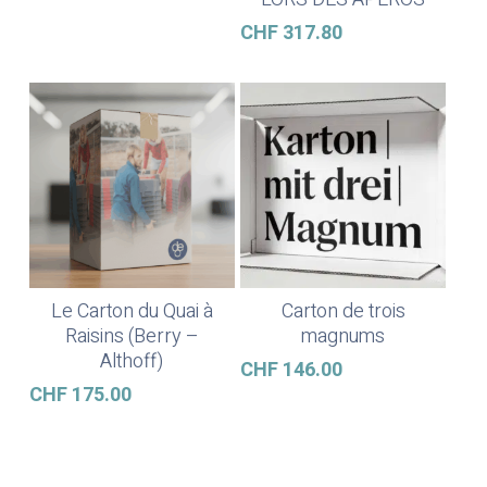
CHF
317.80
Le Carton du Quai à
Carton de trois
Ajouter Au Panier
Ajouter Au Panier
Raisins (Berry –
magnums
Althoff)
CHF
146.00
CHF
175.00