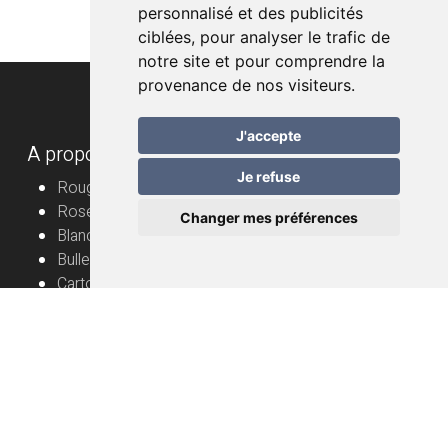
personnalisé et des publicités
ciblées, pour analyser le trafic de
notre site et pour comprendre la
provenance de nos visiteurs.
J'accepte
A propos
Je refuse
Rouge
Rosé
Changer mes préférences
Blanc
Bulles
Cartons
Vignerons
Informations utiles
Vin nature – mode d’emploi
Livraison