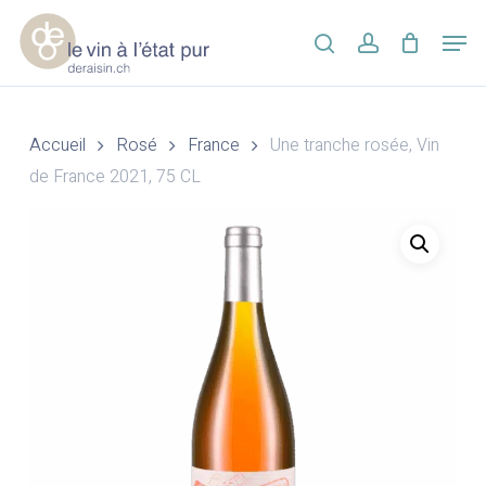
Skip
Men
to
search
account
main
Close
content
Menu
Accueil
Rosé
France
Une tranche rosée, Vin
de France 2021, 75 CL