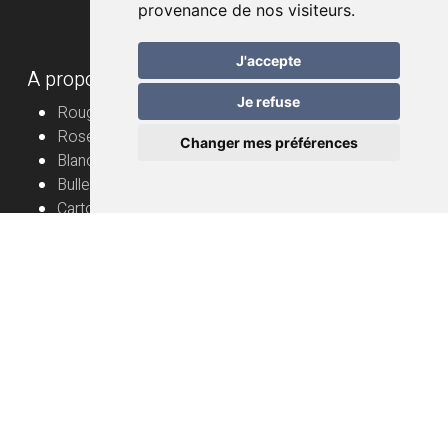
provenance de nos visiteurs.
J'accepte
A propos
Je refuse
Rouge
Rosé
Changer mes préférences
Blanc
Bulles
Cartons
Vignerons
Informations utiles
Vin nature – mode d’emploi
Livraison
FAQ
Conditions générales de vente
Protection des données