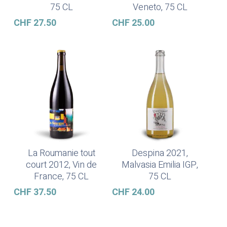
75 CL
Veneto, 75 CL
CHF
27.50
CHF
25.00
La Roumanie tout
Despina 2021,
Ajouter Au Panier
Ajouter Au Panier
court 2012, Vin de
Malvasia Emilia IGP,
France, 75 CL
75 CL
CHF
37.50
CHF
24.00