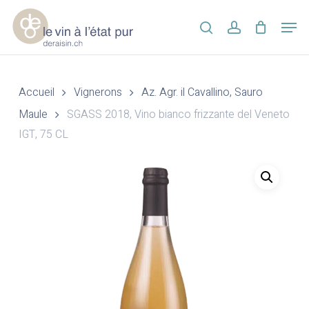
Skip
Men
to
search
account
main
Close
content
Menu
Accueil
Vignerons
Az. Agr. il Cavallino, Sauro
Maule
SGASS 2018, Vino bianco frizzante del Veneto
IGT, 75 CL