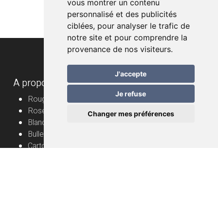
vous montrer un contenu
personnalisé et des publicités
ciblées, pour analyser le trafic de
notre site et pour comprendre la
provenance de nos visiteurs.
J'accepte
A propos
Je refuse
Rouge
Rosé
Changer mes préférences
Blanc
Bulles
Cartons
Vignerons
Informations utiles
Vin nature – mode d’emploi